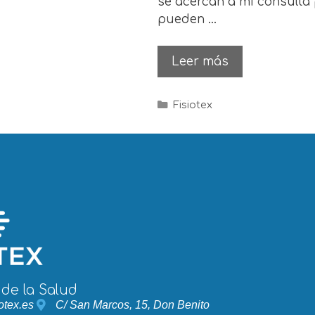
se acercan a mi consult
pueden …
Leer más
Fisiotex
 de la Salud
otex.es
C/ San Marcos, 15, Don Benito