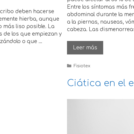
Entre los síntomas más fr
scribo deben hacerse
abdominal durante la mens
blemente hierba, aunque
a la piernas, nauseas, vóm
o más liso posible. La
cabeza. Las dismenorreas
os de los que empiezan y
lizándolo o que …
Leer más
Fisiotex
Ciática en el