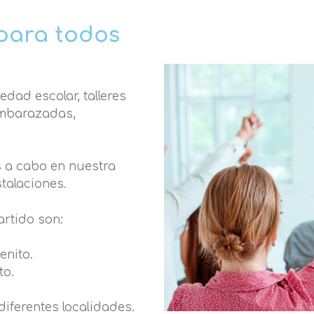
para todos
dad escolar, talleres
embarazadas,
 a cabo en nuestra
stalaciones.
artido son:
enito.
to.
 diferentes localidades.